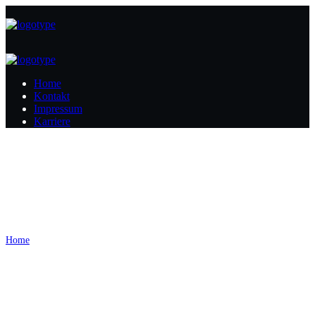
Home
Kontakt
Impressum
Karriere
Café Heilbronn
Home
Café Heilbronn